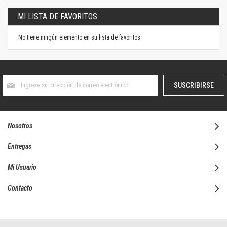
MI LISTA DE FAVORITOS
No tiene ningún elemento en su lista de favoritos.
Suscríbase
SUSCRIBIRSE
al
boletín
informativo:
Nosotros
Entregas
Mi Usuario
Contacto