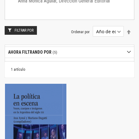
Anna Mónica Aguilar, Dirección General Editorial
FILTRAR POR
Estab
Ordenar por
dire
desc
AHORA FILTRANDO POR
1
artículo