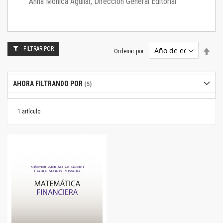
Anna Mónica Aguilar, Dirección General Editorial
FILTRAR POR
Estab
Ordenar por
dire
desc
AHORA FILTRANDO POR
1
artículo