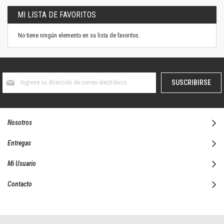
MI LISTA DE FAVORITOS
No tiene ningún elemento en su lista de favoritos.
Suscríbase
SUSCRIBIRSE
al
boletín
informativo:
Nosotros
Entregas
Mi Usuario
Contacto