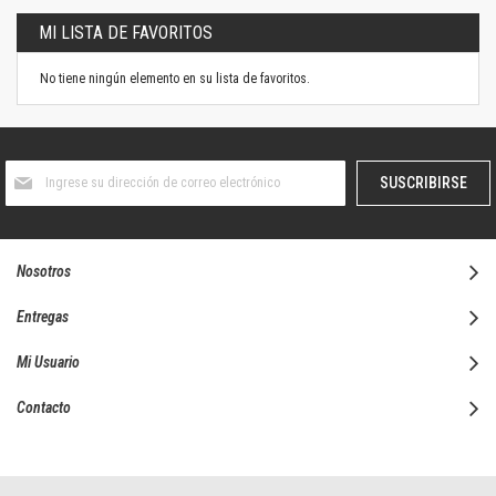
MI LISTA DE FAVORITOS
No tiene ningún elemento en su lista de favoritos.
Suscríbase
SUSCRIBIRSE
al
boletín
informativo:
Nosotros
Entregas
Mi Usuario
Contacto