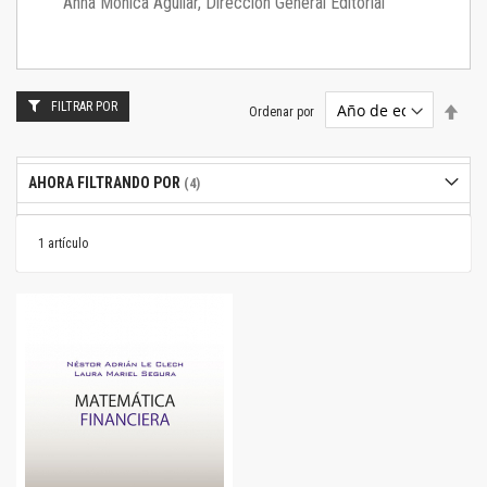
Anna Mónica Aguilar, Dirección General Editorial
FILTRAR POR
Estab
Ordenar por
dire
desc
AHORA FILTRANDO POR
1
artículo