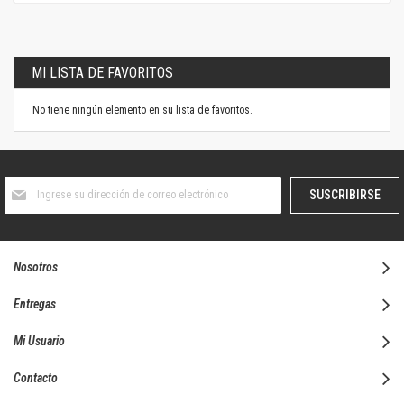
MI LISTA DE FAVORITOS
No tiene ningún elemento en su lista de favoritos.
Suscríbase
SUSCRIBIRSE
al
boletín
informativo:
Nosotros
Entregas
Mi Usuario
Contacto