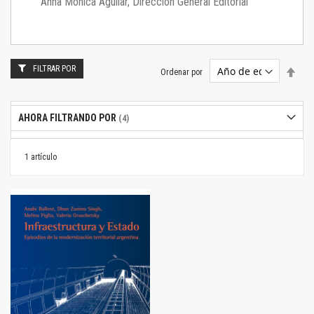
Anna Mónica Aguilar, Dirección General Editorial
FILTRAR POR
Estab
Ordenar por
dire
desc
AHORA FILTRANDO POR
1
artículo