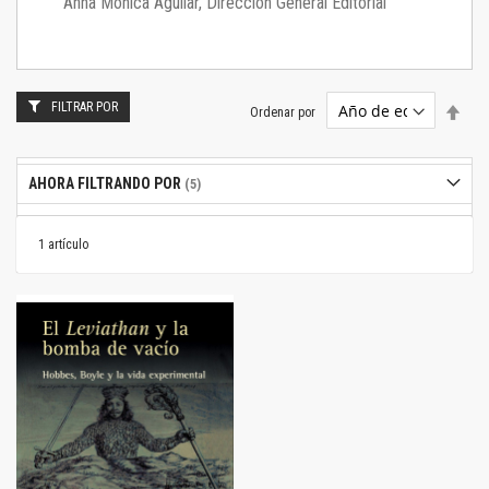
Anna Mónica Aguilar, Dirección General Editorial
FILTRAR POR
Estab
Ordenar por
dire
desc
AHORA FILTRANDO POR
1
artículo