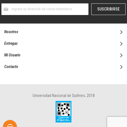
Suscríbase
SUSCRIBIRSE
al
boletín
informativo:
Nosotros
Entregas
Mi Usuario
Contacto
Universidad Nacional de Quilmes, 2018