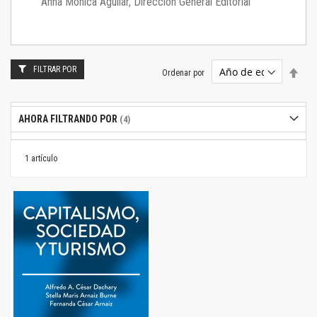
Anna Mónica Aguilar, Dirección General Editorial
FILTRAR POR
Estab
Ordenar por
dire
desc
AHORA FILTRANDO POR
1
artículo