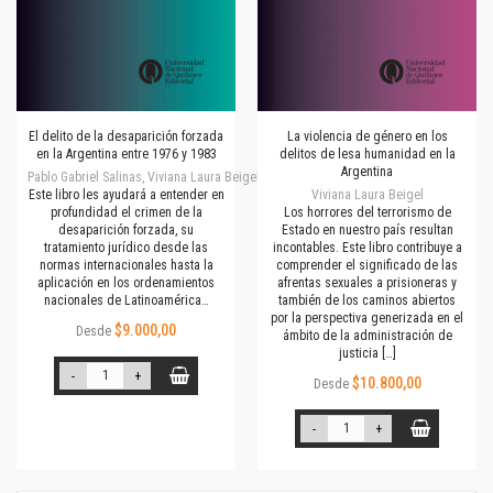
El delito de la desaparición forzada
La violencia de género en los
en la Argentina entre 1976 y 1983
delitos de lesa humanidad en la
Argentina
Pablo Gabriel Salinas, Viviana Laura Beigel
Este libro les ayudará a entender en
Viviana Laura Beigel
profundidad el crimen de la
Los horrores del terrorismo de
desaparición forzada, su
Estado en nuestro país resultan
tratamiento jurídico desde las
incontables. Este libro contribuye a
normas internacionales hasta la
comprender el significado de las
aplicación en los ordenamientos
afrentas sexuales a prisioneras y
nacionales de Latinoamérica…
también de los caminos abiertos
por la perspectiva generizada en el
$9.000,00
Desde
ámbito de la administración de
justicia […]
-
+
$10.800,00
Desde
-
+