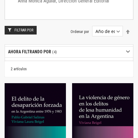
Anna Mónica Aguilar, Dirección General Editorial
FILTRAR POR
Estab
Ordenar por
dire
desc
AHORA FILTRANDO POR
2
artículos