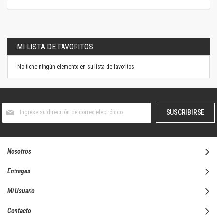
MI LISTA DE FAVORITOS
No tiene ningún elemento en su lista de favoritos.
Suscríbase
SUSCRIBIRSE
al
boletín
informativo:
Nosotros
Entregas
Mi Usuario
Contacto