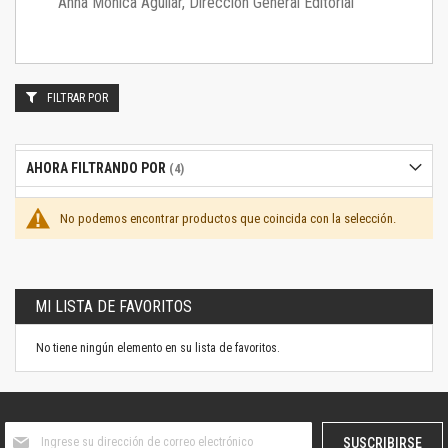
Anna Mónica Aguilar, Dirección General Editorial
FILTRAR POR
AHORA FILTRANDO POR
No podemos encontrar productos que coincida con la selección.
MI LISTA DE FAVORITOS
No tiene ningún elemento en su lista de favoritos.
Suscríbase
SUSCRIBIRSE
al