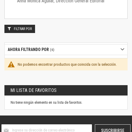
Anna Mónica Aguilar, Dirección General Editorial
FILTRAR POR
AHORA FILTRANDO POR
No podemos encontrar productos que coincida con la selección.
MI LISTA DE FAVORITOS
No tiene ningún elemento en su lista de favoritos.
Suscríbase
SUSCRIBIRSE
al