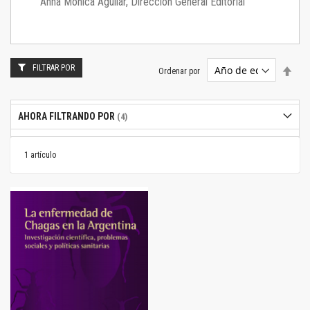
Anna Mónica Aguilar, Dirección General Editorial
FILTRAR POR
Estab
Ordenar por
dire
desc
AHORA FILTRANDO POR
1
artículo