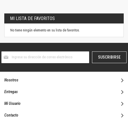
MI LISTA DE FAVORITOS
No tiene ningún elemento en su lista de favoritos.
Suscríbase
SUSCRIBIRSE
al
boletín
informativo:
Nosotros
Entregas
Mi Usuario
Contacto