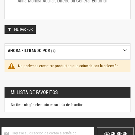
Anna Mónica Aguilar, Dirección General Editorial
FILTRAR POR
AHORA FILTRANDO POR
No podemos encontrar productos que coincida con la selección.
MI LISTA DE FAVORITOS
No tiene ningún elemento en su lista de favoritos.
Suscríbase
SUSCRIBIRSE
al