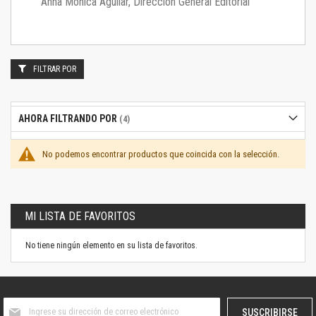
Anna Mónica Aguilar, Dirección General Editorial
FILTRAR POR
AHORA FILTRANDO POR
No podemos encontrar productos que coincida con la selección.
MI LISTA DE FAVORITOS
No tiene ningún elemento en su lista de favoritos.
Suscríbase
SUSCRIBIRSE
al