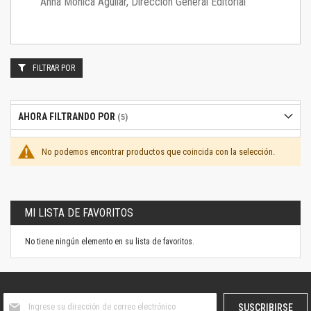
Anna Mónica Aguilar, Dirección General Editorial
FILTRAR POR
AHORA FILTRANDO POR
No podemos encontrar productos que coincida con la selección.
MI LISTA DE FAVORITOS
No tiene ningún elemento en su lista de favoritos.
Suscríbase
SUSCRIBIRSE
al