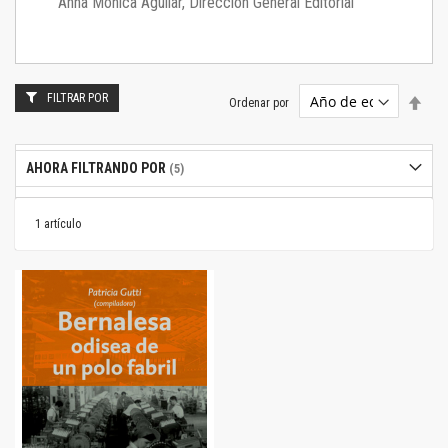
Anna Mónica Aguilar, Dirección General Editorial
FILTRAR POR
Estab
Ordenar por
dire
desc
AHORA FILTRANDO POR
1
artículo