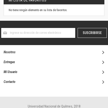
MI LISTA DE FAVORITOS
No tiene ningún elemento en su lista de favoritos.
Suscríbase
SUSCRIBIRSE
al
boletín
informativo:
Nosotros
Entregas
Mi Usuario
Contacto
Universidad Nacional de Quilmes, 2018