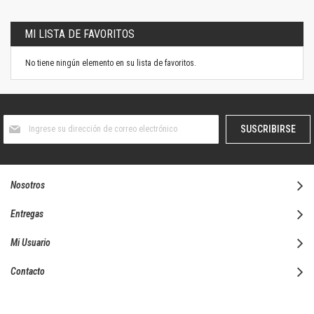
MI LISTA DE FAVORITOS
No tiene ningún elemento en su lista de favoritos.
Suscríbase
SUSCRIBIRSE
al
boletín
informativo:
Nosotros
Entregas
Mi Usuario
Contacto