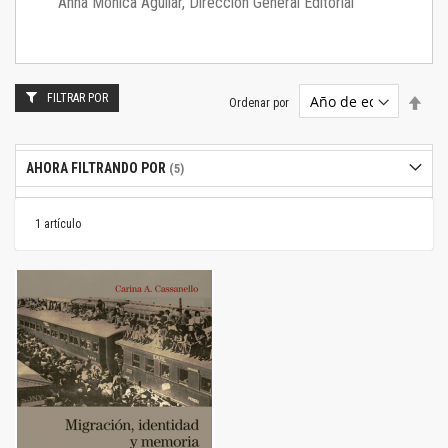
Anna Mónica Aguilar, Dirección General Editorial
FILTRAR POR
Estab
Ordenar por
dire
desc
AHORA FILTRANDO POR
1
artículo