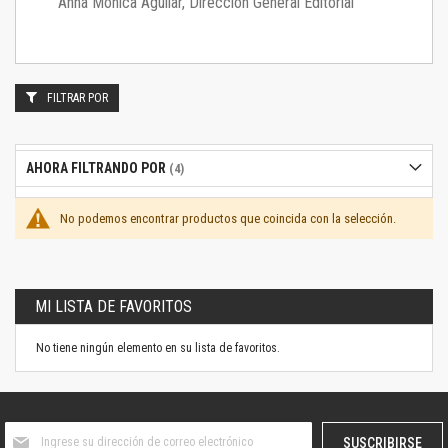
Anna Mónica Aguilar, Dirección General Editorial
FILTRAR POR
AHORA FILTRANDO POR
No podemos encontrar productos que coincida con la selección.
MI LISTA DE FAVORITOS
No tiene ningún elemento en su lista de favoritos.
Suscríbase
SUSCRIBIRSE
al