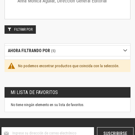
Anna Mónica Aguilar, Dirección General Editorial
FILTRAR POR
AHORA FILTRANDO POR
No podemos encontrar productos que coincida con la selección.
MI LISTA DE FAVORITOS
No tiene ningún elemento en su lista de favoritos.
Suscríbase
SUSCRIBIRSE
al