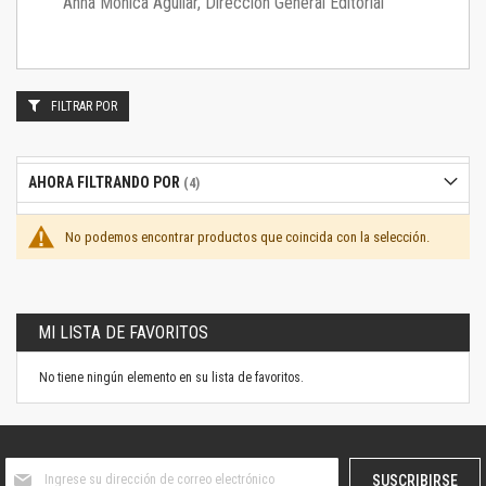
Anna Mónica Aguilar, Dirección General Editorial
FILTRAR POR
AHORA FILTRANDO POR
No podemos encontrar productos que coincida con la selección.
MI LISTA DE FAVORITOS
No tiene ningún elemento en su lista de favoritos.
Suscríbase
SUSCRIBIRSE
al