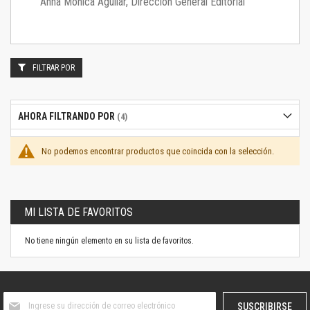
Anna Mónica Aguilar, Dirección General Editorial
FILTRAR POR
AHORA FILTRANDO POR
No podemos encontrar productos que coincida con la selección.
MI LISTA DE FAVORITOS
No tiene ningún elemento en su lista de favoritos.
Suscríbase
SUSCRIBIRSE
al