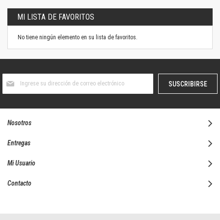
MI LISTA DE FAVORITOS
No tiene ningún elemento en su lista de favoritos.
Suscríbase
SUSCRIBIRSE
al
boletín
informativo:
Nosotros
Entregas
Mi Usuario
Contacto