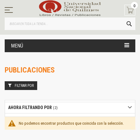
Ir
0
al
contenido
BUS
MENÚ
PUBLICACIONES
FILTRAR POR
AHORA FILTRANDO POR
No podemos encontrar productos que coincida con la selección.