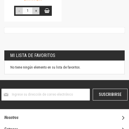
-
+
MI LISTA DE FAVORITOS
No tiene ningún elemento en su lista de favoritos.
Suscríbase
SUSCRIBIRSE
al
boletín
informativo:
Nosotros