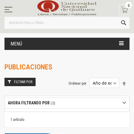
Ir
0
al
contenido
BUS
MENÚ
PUBLICACIONES
FILTRAR POR
Estab
Ordenar por
dire
desc
AHORA FILTRANDO POR
1
artículo