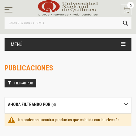
Ir
0
al
contenido
BUS
MENÚ
PUBLICACIONES
FILTRAR POR
AHORA FILTRANDO POR
No podemos encontrar productos que coincida con la selección.