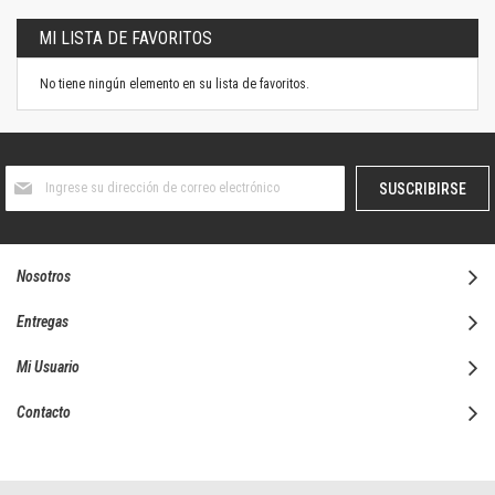
MI LISTA DE FAVORITOS
No tiene ningún elemento en su lista de favoritos.
Suscríbase
SUSCRIBIRSE
al
boletín
informativo:
Nosotros
Entregas
Mi Usuario
Contacto