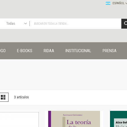
ESPAÑOL
Todas
TODAS
Publicaciones
OGO
E-BOOKS
RIDAA
INSTITUCIONAL
PRENSA
Editorial
Colecciones
Administración y economía
Coedición UNQ / Clacso
Coedición UNQ / UNC
Comunicación y cultura
Crímenes y violencias
er
la
Lista
3
artículos
omo
Cuadernos universitarios
Derechos humanos
Ediciones especiales
Géneros