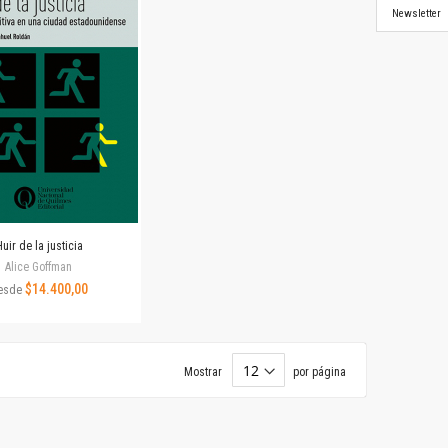
Newsletter
uir de la justicia
Alice Goffman
$14.400,00
esde
Mostrar
por página