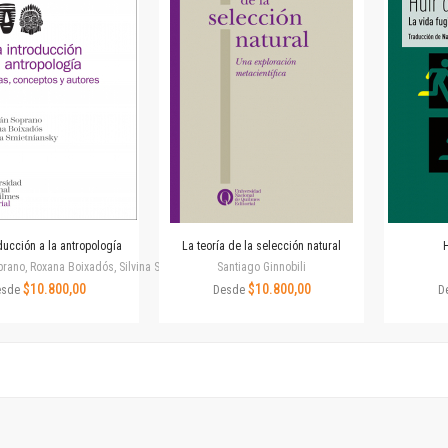
Horizontes en las artes
La ideología argentina y latinoamericana
Las ciudades y las ideas
Serie Nuevas aproximaciones
Serie Clásicos latinoamericanos
Medios&redes
Música y ciencia
Serie Arte sonoro
Nuevos enfoques en ciencia y tecnología
Sociedad-tecnología-ciencia
ducción a la antropología
La teoría de la selección natural
H
Serie digital
rano, Roxana Boixadós, Silvina Smietniansky
Santiago Ginnobili
Territorio y acumulación: conflictividades y alternativas
$10.800,00
$10.800,00
esde
Desde
D
Textos y lecturas en ciencias sociales
Serie Punto de encuentros
Publicaciones periódicas
Prismas
Redes
Revista de Ciencias Sociales. Primera época