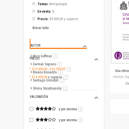
este
Eliminar
Temas
Antropología
artículo
este
Eliminar
En venta
Si
artículo
este
Eliminar
Precio
$9.000,00 y superior
artículo
este
artículo
Borrar todo
AUTOR
Alice Goffman
artículo
1
PRECIO
Germán Soprano
artículo
1
$10.000,00
-
$10.999,99
artículo
2
Una intro
Roxana Boixadós
artículo
1
Germán Sop
$14.000,00
y superior
artículo
1
Santiago Ginnobili
artículo
1
D
Silvina Smietniansky
artículo
1
VALORACIÓN
y por encima
0
y por encima
0