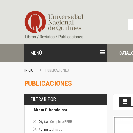
Ir
al
contenido
MENÚ
CATÁL
INICIO
PUBLICACIONES
PUBLICACIONES
FILTRAR POR
V
Gril
c
Ahora filtrando por
Eliminar
Digital
Completo EPUB
este
Eliminar
Formato
Físico
artículo