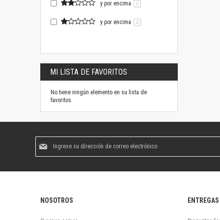
y por encima
0
y por encima
0
MI LISTA DE FAVORITOS
No tiene ningún elemento en su lista de
favoritos.
Suscríbase
al
boletín
informativo:
NOSOTROS
ENTREGAS