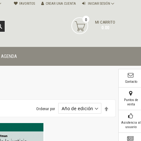
FAVORITOS
CREAR UNA CUENTA
INICIAR SESIÓN
0
MI CARRITO
BUSCAR
0.00
AGENDA
Contacto
Puntos de
venta
Establecer
Ordenar por
dirección
descendente
Asistencia al
usuario