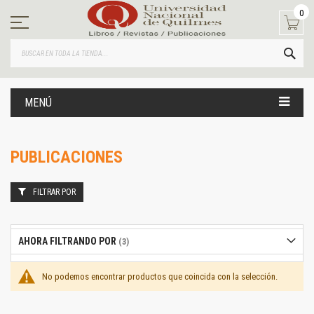
Ir
0
al
contenido
BUS
MENÚ
PUBLICACIONES
FILTRAR POR
AHORA FILTRANDO POR
No podemos encontrar productos que coincida con la selección.