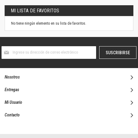
MI LISTA DE FAVORITOS
No tiene ningún elemento en su lista de favoritos.
Suscríbase
SUSCRIBIRSE
al
boletín
informativo:
Nosotros
Entregas
Mi Usuario
Contacto