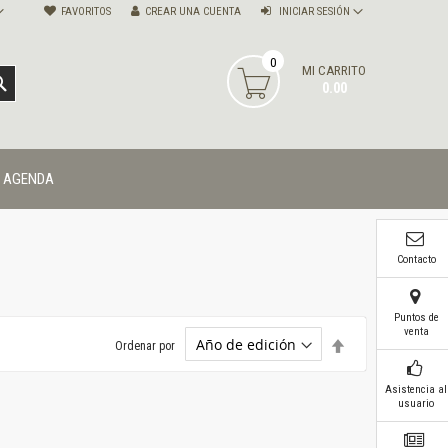
FAVORITOS
CREAR UNA CUENTA
INICIAR SESIÓN
0
MI CARRITO
BUSCAR
0.00
AGENDA
Contacto
Puntos de
venta
Establecer
Ordenar por
dirección
descendente
Asistencia al
usuario