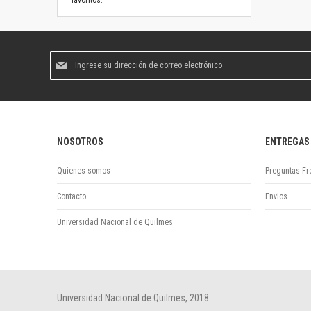
favoritos.
Suscríbase
al
boletín
informativo:
NOSOTROS
ENTREGAS
Quienes somos
Preguntas Fr
Contacto
Envios
Universidad Nacional de Quilmes
Universidad Nacional de Quilmes, 2018