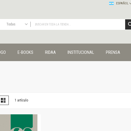
ESPAÑOL
Todas
TODAS
Publicaciones
OGO
E-BOOKS
RIDAA
INSTITUCIONAL
PRENSA
Editorial
Colecciones
Administración y economía
Coedición UNQ / Clacso
Coedición UNQ / UNC
Comunicación y cultura
Crímenes y violencias
er
la
Lista
1
artículo
omo
Cuadernos universitarios
Derechos humanos
Ediciones especiales
Géneros