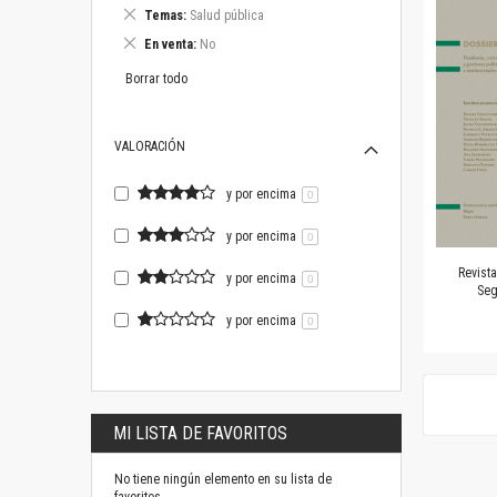
este
Eliminar
Temas
Salud pública
artículo
este
Eliminar
En venta
No
artículo
este
artículo
Borrar todo
VALORACIÓN
y por encima
0
y por encima
0
Revista
y por encima
0
Seg
y por encima
0
MI LISTA DE FAVORITOS
No tiene ningún elemento en su lista de