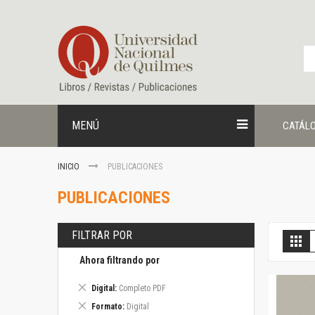
Ir
al
contenido
MENÚ
CATÁL
INICIO
PUBLICACIONES
PUBLICACIONES
FILTRAR POR
V
Gril
c
Ahora filtrando por
Eliminar
Digital
Completo PDF
este
Eliminar
Formato
Digital
artículo