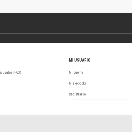
Revista de Ciencias Sociales. Segunda época
Fondo editorial
Biomedicina
Coediciones
Jornadas académicas
La ideología argentina
Libros de arte
Otros títulos
MI USUARIO
Textos para la enseñanza universitaria
Intersecciones
ecuentes (FAQ)
Mi cuenta
Convergencia. Entre memoria y sociedad
Filosofía y ciencia
Mis e-books
Política
Registrarse
Serie Clásica
Serie Contemporánea
Unidad de Publicaciones del Departamento de Ciencia y Tecnología
Colecciones
Universidad Virtual de Quilmes