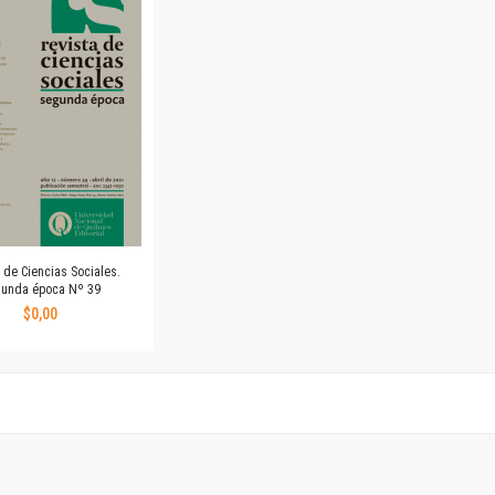
Horizontes en las artes
La ideología argentina y latinoamericana
Las ciudades y las ideas
Serie Nuevas aproximaciones
Serie Clásicos latinoamericanos
Medios&redes
Música y ciencia
Serie Arte sonoro
Nuevos enfoques en ciencia y tecnología
Sociedad-tecnología-ciencia
 de Ciencias Sociales.
Serie digital
unda época Nº 39
Territorio y acumulación: conflictividades y alternativas
$0,00
Textos y lecturas en ciencias sociales
Serie Punto de encuentros
Publicaciones periódicas
Prismas
Redes
Revista de Ciencias Sociales. Primera época