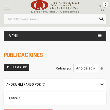
Ir
0
al
contenido
BUS
MENÚ
PUBLICACIONES
FILTRAR POR
Estab
Ordenar por
dire
desc
AHORA FILTRANDO POR
1
artículo