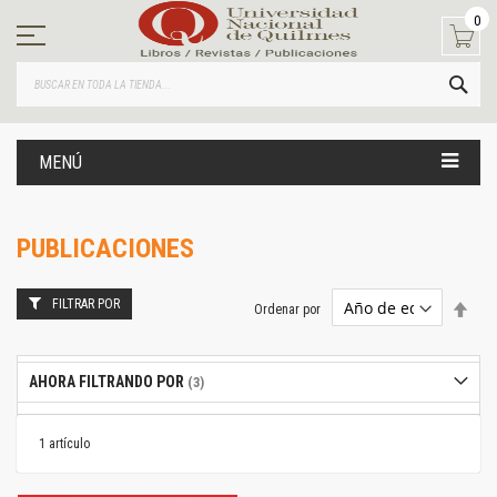
Ir
0
al
contenido
BUS
MENÚ
PUBLICACIONES
FILTRAR POR
Estab
Ordenar por
dire
desc
AHORA FILTRANDO POR
1
artículo