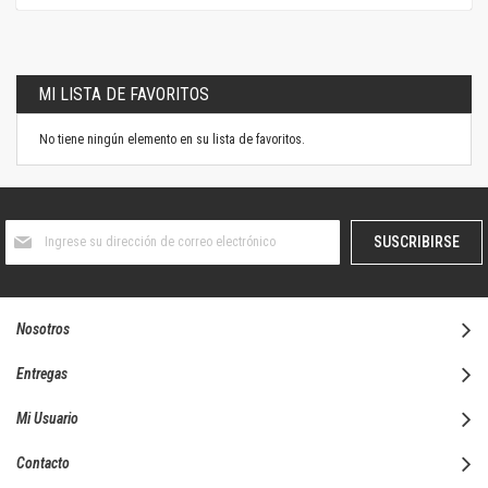
MI LISTA DE FAVORITOS
No tiene ningún elemento en su lista de favoritos.
Suscríbase
SUSCRIBIRSE
al
boletín
informativo:
Nosotros
Entregas
Mi Usuario
Contacto