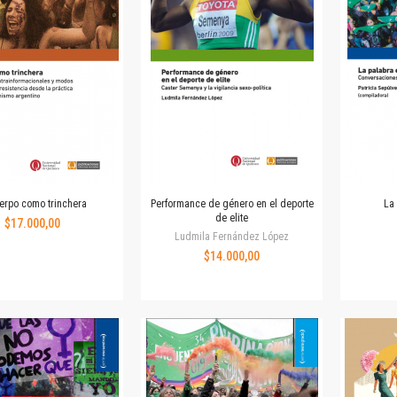
Revista de Ciencias Sociales. Segunda época
Fondo editorial
Biomedicina
Coediciones
Jornadas académicas
La ideología argentina
Libros de arte
Otros títulos
Textos para la enseñanza universitaria
uerpo como trinchera
Performance de género en el deporte
La
Intersecciones
de elite
$17.000,00
Convergencia. Entre memoria y sociedad
Ludmila Fernández López
Filosofía y ciencia
$14.000,00
Política
Serie Clásica
Serie Contemporánea
Unidad de Publicaciones del Departamento de Ciencia y Tecnología
Colecciones
Universidad Virtual de Quilmes