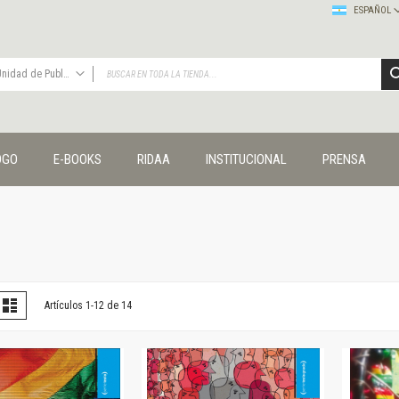
ESPAÑOL
Unidad de Publicaciones del Departamento de Ciencias Sociales
TODAS
Publicaciones
OGO
E-BOOKS
RIDAA
INSTITUCIONAL
PRENSA
Editorial
Colecciones
Administración y economía
Coedición UNQ / Clacso
Coedición UNQ / UNC
Comunicación y cultura
Crímenes y violencias
er
la
Lista
Artículos
1
-
12
de
14
omo
Cuadernos universitarios
Derechos humanos
Ediciones especiales
Géneros