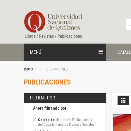
Ir
al
contenido
MENÚ
CATÁL
INICIO
PUBLICACIONES
PUBLICACIONES
FILTRAR POR
V
Gril
c
Ahora filtrando por
Eliminar
Colección
Unidad de Publicaciones
este
del Departamento de Ciencias Sociales
artículo