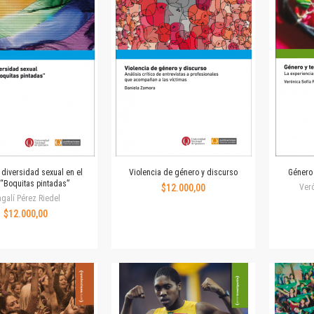
Horizontes en las artes
La ideología argentina y latinoamericana
Las ciudades y las ideas
Serie Nuevas aproximaciones
Serie Clásicos latinoamericanos
Medios&redes
Música y ciencia
Serie Arte sonoro
Nuevos enfoques en ciencia y tecnología
Sociedad-tecnología-ciencia
 diversidad sexual en el
Violencia de género y discurso
Género 
Serie digital
 “Boquitas pintadas”
$12.000,00
Veró
Territorio y acumulación: conflictividades y alternativas
galí Pérez Riedel
$12.000,00
Textos y lecturas en ciencias sociales
Serie Punto de encuentros
Publicaciones periódicas
Prismas
Redes
Revista de Ciencias Sociales. Primera época