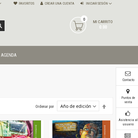
FAVORITOS
CREAR UNA CUENTA
INICIAR SESIÓN
0
MI CARRITO
BUSCAR
0.00
AGENDA
Contacto
Puntos de
venta
Establecer
Ordenar por
dirección
descendente
Asistencia al
usuario