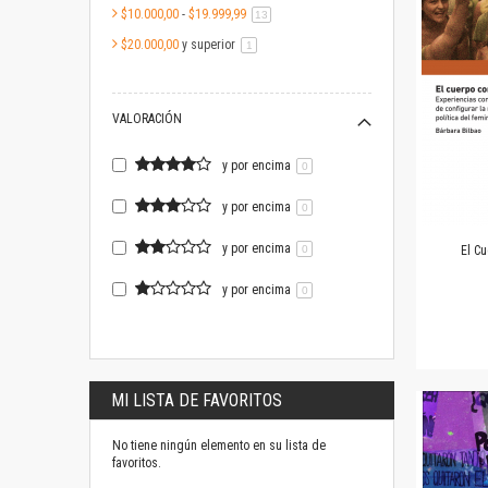
$10.000,00
-
$19.999,99
artículo
13
$20.000,00
y superior
artículo
1
VALORACIÓN
y por encima
0
y por encima
0
y por encima
0
El C
y por encima
0
MI LISTA DE FAVORITOS
No tiene ningún elemento en su lista de
favoritos.