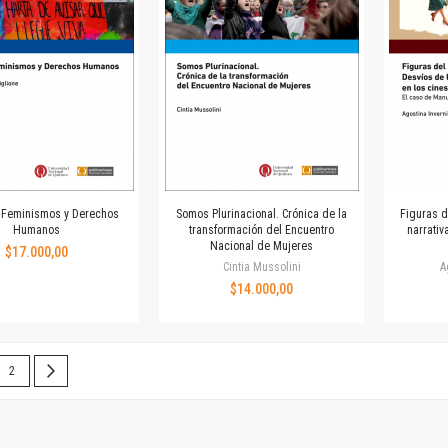
Colecciones
Ideas de Educación Virtual
Unidad de Publicaciones del Departamento de Economía y Administración
Colecciones
Otros títulos
Economía y Gestión
Economía y Sociedad
Series
Investigación
 Feminismos y Derechos
Somos Plurinacional. Crónica de la
Figuras d
Humanos
transformación del Encuentro
narrativ
Unidad de Publicaciones del Departamento de Ciencias Sociales
Nacional de Mujeres
$17.000,00
Series
Cintia Mussolini
A
Encuentros
$14.000,00
Investigación
Tesis Grado
Tesis Posgrado
 leyendo la página
Página
Página
Siguiente
2
Cursos
Experiencias
Escuela de Artes