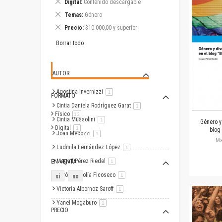
Eliminar
Digital
Contenido descargable
este
Eliminar
Temas
Género
artículo
este
Eliminar
Precio
$10.000,00 y superior
artículo
este
artículo
Borrar todo
AUTOR
Agostina Invernizzi
artículo
1
FORMATO
Cintia Daniela Rodríguez Garat
artículo
1
Físico
artículo
13
Cintia Mussolini
artículo
1
Género y
Digital
artículo
1
blog
Joan Mecozzi
artículo
1
Ma
Ludmila Fernández López
artículo
1
Magalí Pérez Riedel
EN VENTA
artículo
1
Verónica Sofía Ficoseco
artículo
1
si
no
Victoria Albornoz Saroff
artículo
1
Yanel Mogaburo
artículo
1
PRECIO