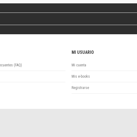
Colecciones
Publicaciones periódicas
Series
MI USUARIO
ecuentes (FAQ)
Mi cuenta
Mis e-books
Registrarse