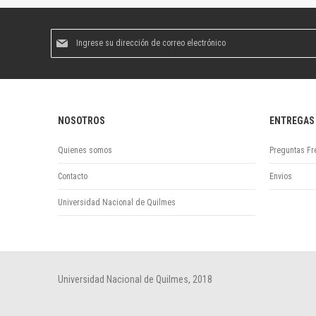
Suscríbase
al
boletín
informativo:
NOSOTROS
ENTREGAS
Quienes somos
Preguntas Fr
Contacto
Envios
Universidad Nacional de Quilmes
Universidad Nacional de Quilmes, 2018