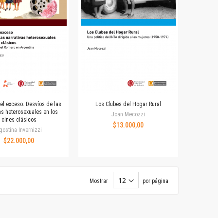
el exceso. Desvíos de las
Los Clubes del Hogar Rural
as heterosexuales en los
Joan Mecozzi
cines clásicos
$13.000,00
gostina Invernizzi
$22.000,00
Mostrar
por página