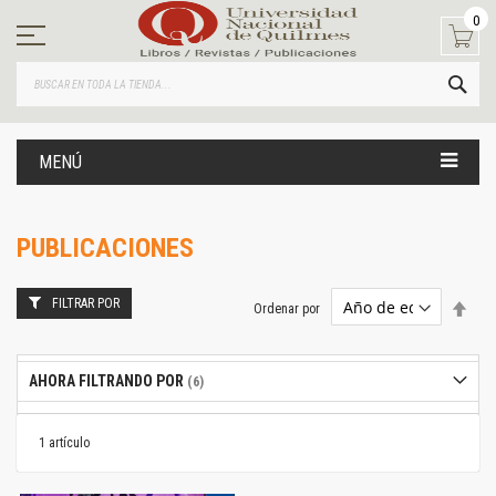
Ir
0
al
contenido
BUS
MENÚ
PUBLICACIONES
FILTRAR POR
Estab
Ordenar por
dire
desc
AHORA FILTRANDO POR
1
artículo