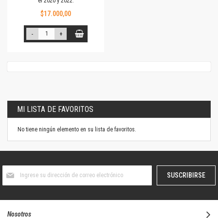
el 2020 y 2022.
$17.000,00
-
+
MI LISTA DE FAVORITOS
No tiene ningún elemento en su lista de favoritos.
Suscríbase
SUSCRIBIRSE
al
boletín
informativo:
Nosotros