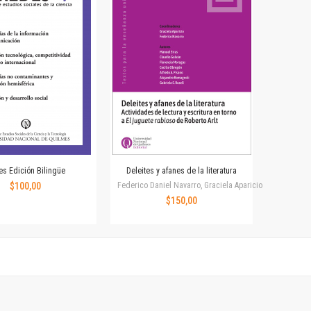
Horizontes en las artes
La ideología argentina y latinoamericana
Las ciudades y las ideas
Serie Nuevas aproximaciones
Serie Clásicos latinoamericanos
Medios&redes
Música y ciencia
Serie Arte sonoro
Nuevos enfoques en ciencia y tecnología
Sociedad-tecnología-ciencia
s Edición Bilingüe
Deleites y afanes de la literatura
Serie digital
$100,00
Federico Daniel Navarro, Graciela Aparicio
Territorio y acumulación: conflictividades y alternativas
$150,00
Textos y lecturas en ciencias sociales
Serie Punto de encuentros
Publicaciones periódicas
Prismas
Redes
Revista de Ciencias Sociales. Primera época