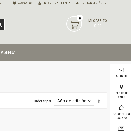
FAVORITOS
CREAR UNA CUENTA
INICIAR SESIÓN
0
MI CARRITO
BUSCAR
0.00
AGENDA
Contacto
Puntos de
venta
Establecer
Ordenar por
dirección
descendente
Asistencia al
usuario