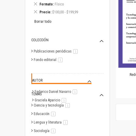
este
Eliminar
Formato
Físico
artículo
este
Eliminar
Precio
$100,00 - $199,99
artículo
este
artículo
Borrar todo
COLECCIÓN
Publicaciones periódicas
artículo
1
Fondo editorial
artículo
1
Rede
AUTOR
Federico Daniel Navarro
artículo
1
TEMAS
Graciela Aparicio
artículo
1
Ciencia y tecnología
artículo
1
Educación
artículo
1
Lengua y literatura
artículo
1
Sociología
artículo
1