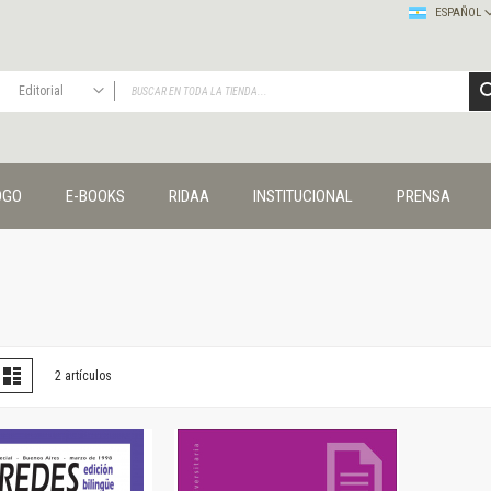
ESPAÑOL
Editorial
TODAS
Publicaciones
OGO
E-BOOKS
RIDAA
INSTITUCIONAL
PRENSA
Editorial
Colecciones
Administración y economía
Coedición UNQ / Clacso
Coedición UNQ / UNC
Comunicación y cultura
Crímenes y violencias
er
la
Lista
2
artículos
omo
Cuadernos universitarios
Derechos humanos
Ediciones especiales
Géneros