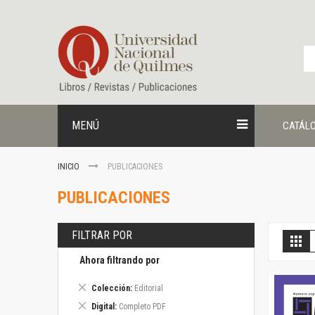
Ir
al
contenido
MENÚ
CATÁL
INICIO
PUBLICACIONES
PUBLICACIONES
FILTRAR POR
V
Gril
c
Ahora filtrando por
Eliminar
Colección
Editorial
este
Eliminar
Digital
Completo PDF
artículo