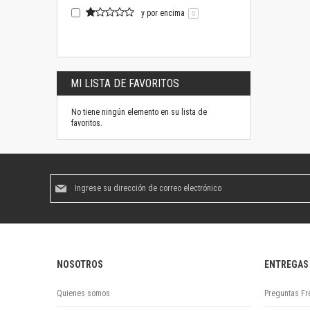
y por encima
0
MI LISTA DE FAVORITOS
No tiene ningún elemento en su lista de
favoritos.
Suscríbase
al
boletín
informativo:
NOSOTROS
ENTREGAS
Quienes somos
Preguntas Fr