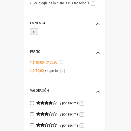
Sociología de la ciencia y la tecnología
artículo
1
EN VENTA
si
PRECIO
$100,00
-
$109,99
artículo
1
$150,00
y superior
artículo
1
VALORACIÓN
y por encima
0
y por encima
0
y por encima
0