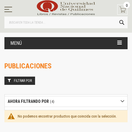
Ir
0
al
contenido
BUS
MENÚ
PUBLICACIONES
FILTRAR POR
AHORA FILTRANDO POR
No podemos encontrar productos que coincida con la selección.