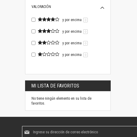
VALORACIÓN
y por encima
0
y por encima
0
y por encima
0
y por encima
0
MI LISTA DE FAVORITOS
No tiene ningún elemento en su lista de
favoritos.
Suscríbase
al