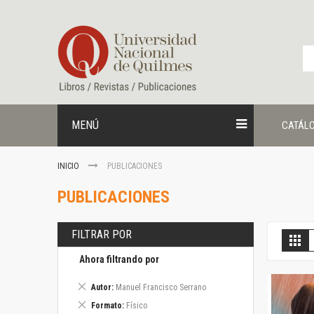
Ir
al
contenido
MENÚ
CATÁL
INICIO
PUBLICACIONES
PUBLICACIONES
FILTRAR POR
V
Gril
c
Ahora filtrando por
Eliminar
Autor
Manuel Francisco Serrano
este
Eliminar
Formato
Físico
artículo