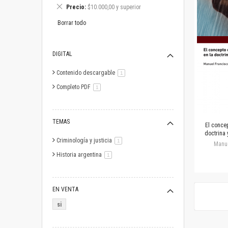
este
Eliminar
Precio
$10.000,00 y superior
artículo
este
artículo
Borrar todo
DIGITAL
Contenido descargable
artículo
1
Completo PDF
artículo
1
TEMAS
El concep
doctrina 
Criminología y justicia
artículo
1
Manue
Historia argentina
artículo
1
EN VENTA
si