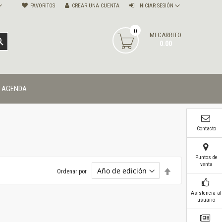
FAVORITOS
CREAR UNA CUENTA
INICIAR SESIÓN
0
MI CARRITO
BUSCAR
0.00
AGENDA
Contacto
Puntos de
venta
Establecer
Ordenar por
dirección
descendente
Asistencia al
usuario