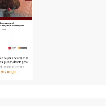
Horizontes en las artes
La ideología argentina y latinoamericana
Las ciudades y las ideas
Serie Nuevas aproximaciones
Serie Clásicos latinoamericanos
Medios&redes
Música y ciencia
Serie Arte sonoro
Nuevos enfoques en ciencia y tecnología
Sociedad-tecnología-ciencia
to de pena natural en la
Serie digital
y la jurisprudencia penal
Territorio y acumulación: conflictividades y alternativas
l Francisco Serrano
$17.000,00
Textos y lecturas en ciencias sociales
Serie Punto de encuentros
Publicaciones periódicas
Prismas
Redes
Revista de Ciencias Sociales. Primera época