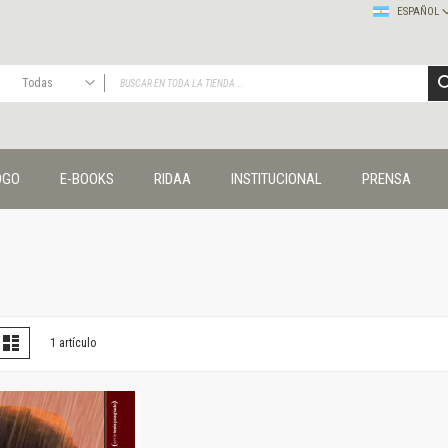
ESPAÑOL
Todas
TODAS
Publicaciones
OGO
E-BOOKS
RIDAA
INSTITUCIONAL
PRENSA
Editorial
Colecciones
Administración y economía
Coedición UNQ / Clacso
Coedición UNQ / UNC
Comunicación y cultura
Crímenes y violencias
er
la
Lista
1
artículo
omo
Cuadernos universitarios
Derechos humanos
Ediciones especiales
Géneros