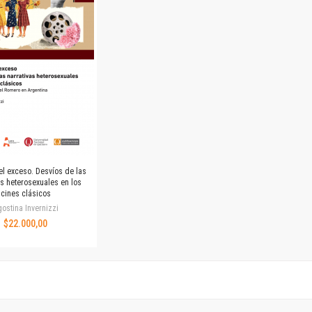
Horizontes en las artes
La ideología argentina y latinoamericana
Las ciudades y las ideas
Serie Nuevas aproximaciones
Serie Clásicos latinoamericanos
Medios&redes
Música y ciencia
Serie Arte sonoro
Nuevos enfoques en ciencia y tecnología
Sociedad-tecnología-ciencia
el exceso. Desvíos de las
Serie digital
as heterosexuales en los
cines clásicos
Territorio y acumulación: conflictividades y alternativas
ostina Invernizzi
Textos y lecturas en ciencias sociales
$22.000,00
Serie Punto de encuentros
Publicaciones periódicas
Prismas
Redes
Revista de Ciencias Sociales. Primera época