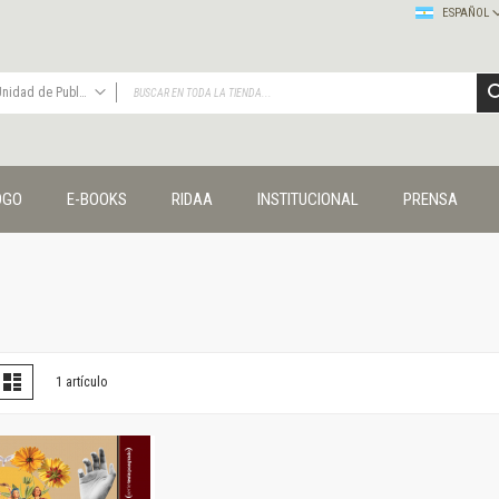
ESPAÑOL
Unidad de Publicaciones del Departamento de Ciencias Sociales
TODAS
Publicaciones
OGO
E-BOOKS
RIDAA
INSTITUCIONAL
PRENSA
Editorial
Colecciones
Administración y economía
Coedición UNQ / Clacso
Coedición UNQ / UNC
Comunicación y cultura
Crímenes y violencias
er
la
Lista
1
artículo
omo
Cuadernos universitarios
Derechos humanos
Ediciones especiales
Géneros