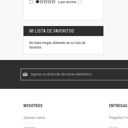
y por encima
0
MI LISTA DE FAVORITOS
No tiene ningún elemento en su lista de
favoritos.
Suscríbase
al
boletín
informativo:
NOSOTROS
ENTREGAS
Quienes somos
Preguntas Fr