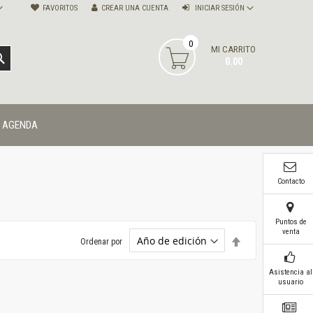
FAVORITOS
CREAR UNA CUENTA
INICIAR SESIÓN
0
MI CARRITO
BUSCAR
0.00
AGENDA
Contacto
Puntos de
venta
Establecer
Ordenar por
dirección
descendente
Asistencia al
usuario