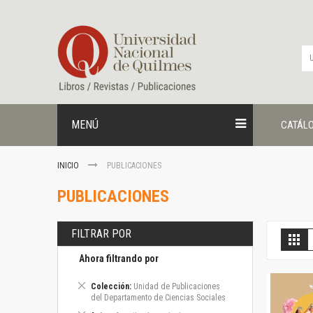
Ir
al
contenido
MENÚ
CATÁL
INICIO
PUBLICACIONES
PUBLICACIONES
FILTRAR POR
V
Gril
c
Ahora filtrando por
Eliminar
Colección
Unidad de Publicaciones
este
del Departamento de Ciencias Sociales
artículo