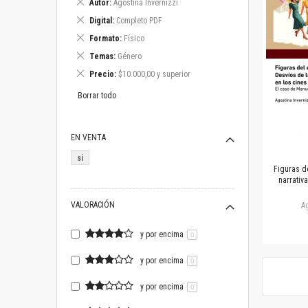
Eliminar
Autor
Agostina Invernizzi
este
Eliminar
Digital
Completo PDF
artículo
este
Eliminar
Formato
Físico
artículo
este
Eliminar
Temas
Género
artículo
este
Eliminar
Precio
$10.000,00 y superior
artículo
este
artículo
Borrar todo
EN VENTA
si
Figuras d
narrativ
VALORACIÓN
Ag
y por encima
0
y por encima
0
y por encima
0