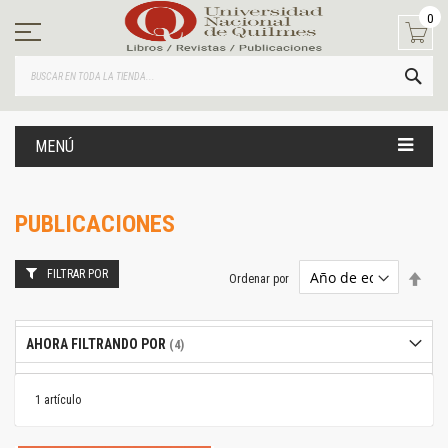
Ir
0
al
contenido
BUS
MENÚ
PUBLICACIONES
FILTRAR POR
Estab
Ordenar por
dire
desc
AHORA FILTRANDO POR
1
artículo