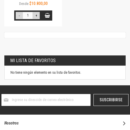
$10.800,00
Desde
-
+
MI LISTA DE FAVORITOS
No tiene ningún elemento en su lista de favoritos.
Suscríbase
SUSCRIBIRSE
al
boletín
informativo:
Nosotros