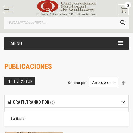
Ir
0
al
contenido
BUS
MENÚ
PUBLICACIONES
FILTRAR POR
Estab
Ordenar por
dire
desc
AHORA FILTRANDO POR
1
artículo