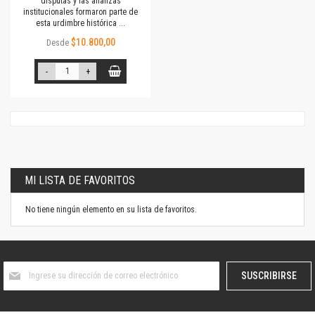
disputas y las alianzas
institucionales formaron parte de
esta urdimbre histórica ...
$10.800,00
Desde
-
+
MI LISTA DE FAVORITOS
No tiene ningún elemento en su lista de favoritos.
Suscríbase
SUSCRIBIRSE
al
boletín
informativo: