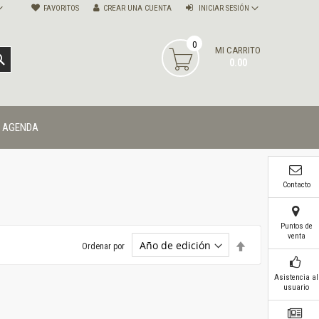
FAVORITOS
CREAR UNA CUENTA
INICIAR SESIÓN
0
MI CARRITO
BUSCAR
0.00
AGENDA
Contacto
Puntos de
venta
Establecer
Ordenar por
dirección
descendente
Asistencia al
usuario