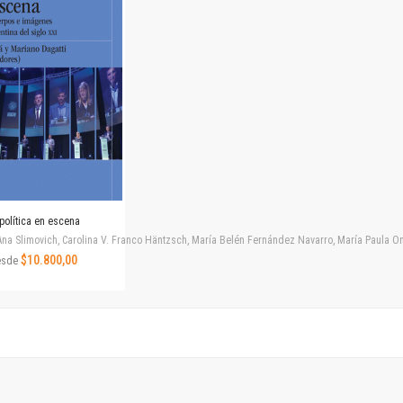
Horizontes en las artes
La ideología argentina y latinoamericana
Las ciudades y las ideas
Serie Nuevas aproximaciones
Serie Clásicos latinoamericanos
Medios&redes
Música y ciencia
Serie Arte sonoro
Nuevos enfoques en ciencia y tecnología
Sociedad-tecnología-ciencia
política en escena
Serie digital
na Slimovich, Carolina V. Franco Häntzsch, María Belén Fernández Navarro, María Paula Ono
Territorio y acumulación: conflictividades y alternativas
$10.800,00
esde
Textos y lecturas en ciencias sociales
Serie Punto de encuentros
Publicaciones periódicas
Prismas
Redes
Revista de Ciencias Sociales. Primera época