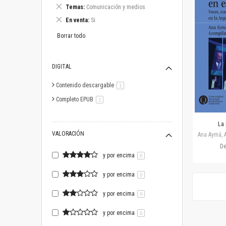
este
Eliminar
Temas
Comunicación y medios
artículo
este
Eliminar
En venta
Si
artículo
este
artículo
Borrar todo
DIGITAL
Contenido descargable
artículo
1
Completo EPUB
artículo
1
La 
VALORACIÓN
Ana Aymá, A
D
y por encima
0
y por encima
0
y por encima
0
y por encima
0