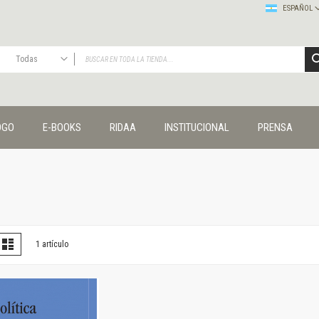
ESPAÑOL
Todas
TODAS
Publicaciones
OGO
E-BOOKS
RIDAA
INSTITUCIONAL
PRENSA
Editorial
Colecciones
Administración y economía
Coedición UNQ / Clacso
Coedición UNQ / UNC
Comunicación y cultura
Crímenes y violencias
er
la
Lista
1
artículo
omo
Cuadernos universitarios
Derechos humanos
Ediciones especiales
Géneros