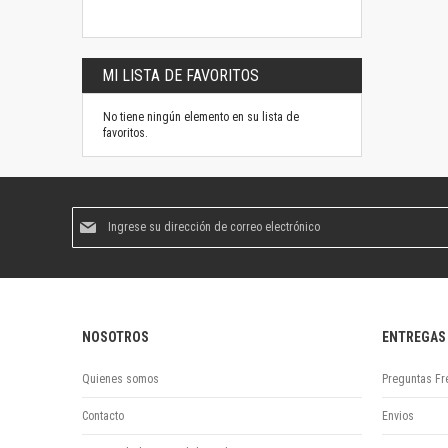
MI LISTA DE FAVORITOS
No tiene ningún elemento en su lista de
favoritos.
Suscríbase
al
boletín
informativo:
NOSOTROS
ENTREGAS
Quienes somos
Preguntas Fr
Contacto
Envios