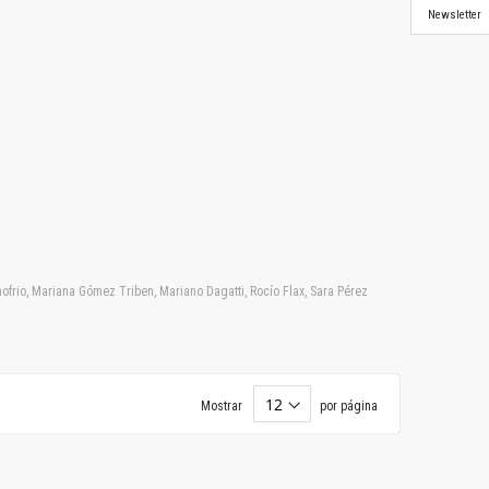
Newsletter
frio, Mariana Gómez Triben, Mariano Dagatti, Rocío Flax, Sara Pérez
Mostrar
por página