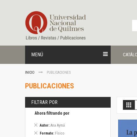
Ir
al
contenido
MENÚ
CATÁL
INICIO
PUBLICACIONES
PUBLICACIONES
FILTRAR POR
V
Gril
c
Ahora filtrando por
Eliminar
Autor
Ana Aymá
este
Eliminar
Formato
Físico
artículo