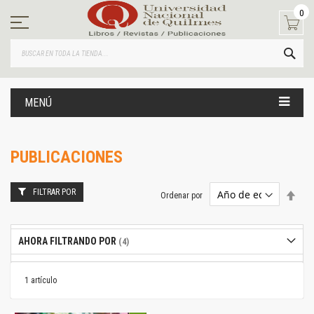
Ir
0
al
contenido
BUS
MENÚ
PUBLICACIONES
FILTRAR POR
Estab
Ordenar por
dire
desc
AHORA FILTRANDO POR
1
artículo