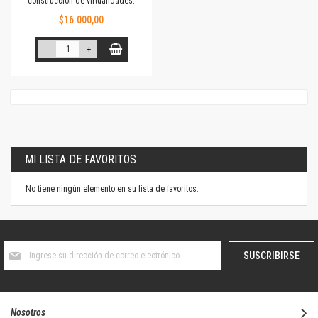
construcción de virtualidades.
$16.000,00
-
+
MI LISTA DE FAVORITOS
No tiene ningún elemento en su lista de favoritos.
Suscríbase
SUSCRIBIRSE
al
boletín
informativo:
Nosotros