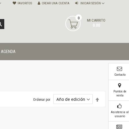
FAVORITOS
CREAR UNA CUENTA
INICIAR SESIÓN
0
MI CARRITO
BUSCAR
0.00
AGENDA
Contacto
Puntos de
venta
Establecer
Ordenar por
dirección
descendente
Asistencia al
usuario