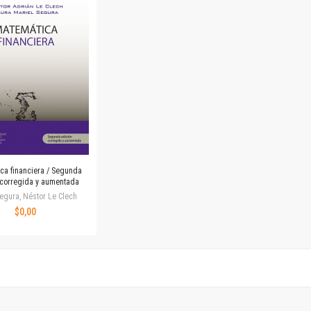
Horizontes en las artes
La ideología argentina y latinoamericana
Las ciudades y las ideas
Serie Nuevas aproximaciones
Serie Clásicos latinoamericanos
Medios&redes
Música y ciencia
Serie Arte sonoro
Nuevos enfoques en ciencia y tecnología
Sociedad-tecnología-ciencia
ca financiera / Segunda
Serie digital
 corregida y aumentada
Territorio y acumulación: conflictividades y alternativas
egura, Néstor Le Clech
$0,00
Textos y lecturas en ciencias sociales
Serie Punto de encuentros
Publicaciones periódicas
Prismas
Redes
Revista de Ciencias Sociales. Primera época