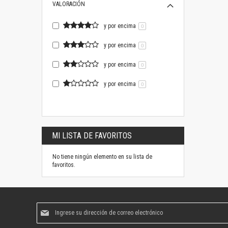
VALORACIÓN
y por encima
0
y por encima
0
y por encima
0
y por encima
0
MI LISTA DE FAVORITOS
No tiene ningún elemento en su lista de
favoritos.
Suscríbase
al
boletín