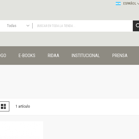
ESPAÑOL
Todas
TODAS
Publicaciones
OGO
E-BOOKS
RIDAA
INSTITUCIONAL
PRENSA
Editorial
Colecciones
Administración y economía
Coedición UNQ / Clacso
Coedición UNQ / UNC
Comunicación y cultura
Crímenes y violencias
er
la
Lista
1
artículo
omo
Cuadernos universitarios
Derechos humanos
Ediciones especiales
Géneros