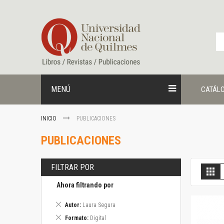
Ir
al
contenido
MENÚ
CATÁL
INICIO
PUBLICACIONES
PUBLICACIONES
FILTRAR POR
V
Gril
c
Ahora filtrando por
Eliminar
Autor
Laura Segura
este
Eliminar
Formato
Digital
artículo