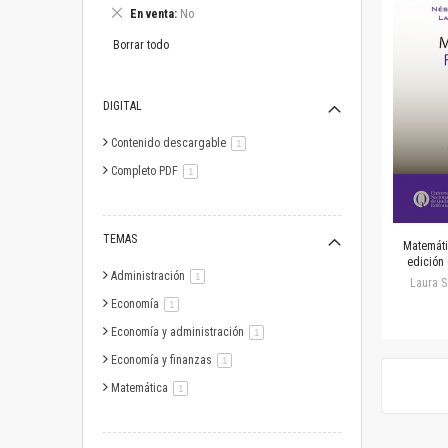
este
Eliminar
En venta
No
artículo
este
artículo
Borrar todo
DIGITAL
Contenido descargable
artículo
1
Completo PDF
artículo
1
TEMAS
Matemáti
edición
Administración
artículo
1
Laura S
Economía
artículo
1
Economía y administración
artículo
1
Economía y finanzas
artículo
1
Matemática
artículo
1