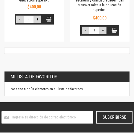
educación superior…
escritura y oralidad académicas
transversales a la educación
$400,00
superior…
$400,00
-
+
-
+
MI LISTA DE FAVORITOS
No tiene ningún elemento en su lista de favoritos.
Suscríbase
SUSCRIBIRSE
al
boletín
informativo: