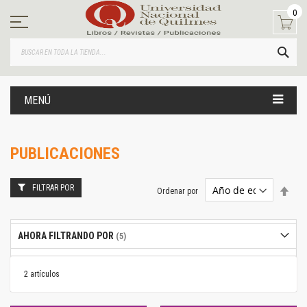
Ir
0
al
contenido
BUS
MENÚ
PUBLICACIONES
FILTRAR POR
Estab
Ordenar por
dire
desc
AHORA FILTRANDO POR
2
artículos