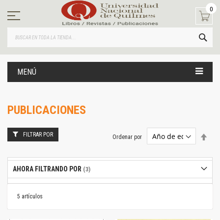
Ir
0
al
contenido
BUS
MENÚ
PUBLICACIONES
FILTRAR POR
Estab
Ordenar por
dire
desc
AHORA FILTRANDO POR
5
artículos