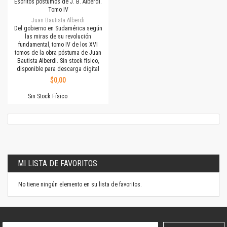
Escritos póstumos de J. B. Alberdi.
Tomo IV
Juan Bautista Alberdi
Del gobierno en Sudamérica según
las miras de su revolución
fundamental, tomo IV de los XVI
tomos de la obra póstuma de Juan
Bautista Alberdi. Sin stock físico,
disponible para descarga digital
$0,00
Sin Stock Físico
MI LISTA DE FAVORITOS
No tiene ningún elemento en su lista de favoritos.
Suscríbase