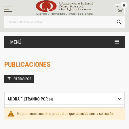
Ir
0
al
contenido
BUS
MENÚ
PUBLICACIONES
FILTRAR POR
AHORA FILTRANDO POR
No podemos encontrar productos que coincida con la selección.