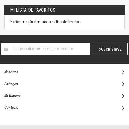
MI LISTA DE FAVORITOS
No tiene ningún elemento en su lista de favoritos.
Suscríbase
SUSCRIBIRSE
al
boletín
informativo:
Nosotros
Entregas
Mi Usuario
Contacto