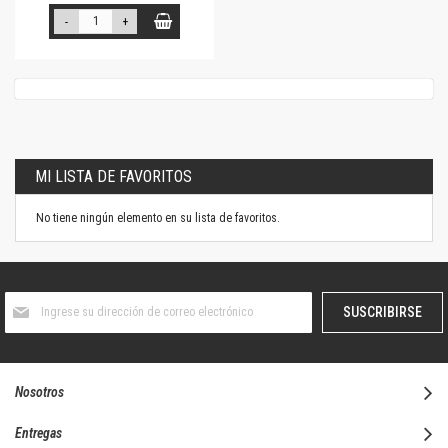
-
+
MI LISTA DE FAVORITOS
No tiene ningún elemento en su lista de favoritos.
Suscríbase
SUSCRIBIRSE
al
boletín
informativo:
Nosotros
Entregas