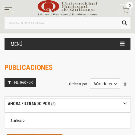
Ir
0
al
contenido
BUS
MENÚ
PUBLICACIONES
FILTRAR POR
Estab
Ordenar por
dire
desc
AHORA FILTRANDO POR
1
artículo