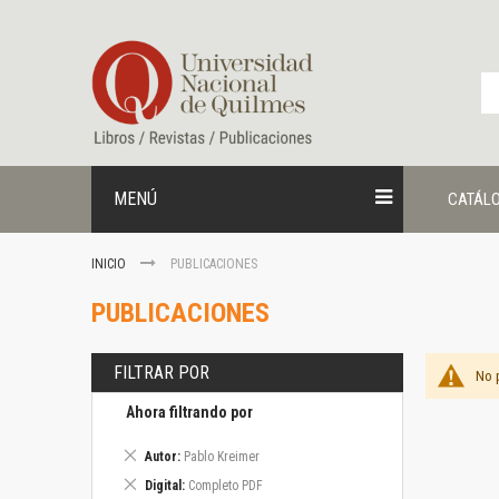
Ir
al
contenido
MENÚ
CATÁL
INICIO
PUBLICACIONES
PUBLICACIONES
FILTRAR POR
No 
Ahora filtrando por
Eliminar
Autor
Pablo Kreimer
este
Eliminar
Digital
Completo PDF
artículo