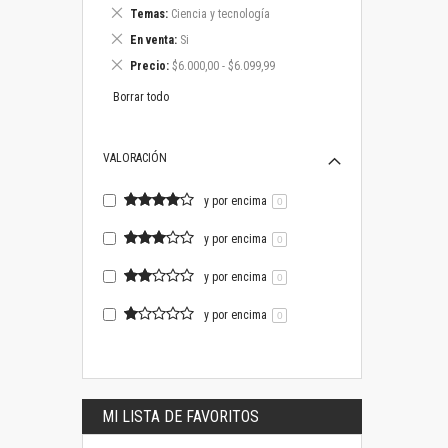
este
Eliminar
Temas
Ciencia y tecnología
artículo
este
Eliminar
En venta
Si
artículo
este
Eliminar
Precio
$6.000,00 - $6.099,99
artículo
este
artículo
Borrar todo
VALORACIÓN
y por encima
0
y por encima
0
y por encima
0
y por encima
0
MI LISTA DE FAVORITOS