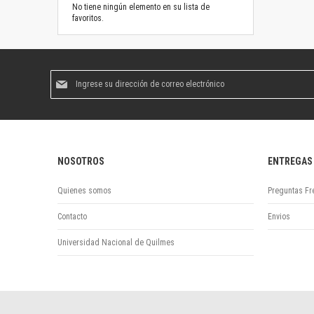
No tiene ningún elemento en su lista de
favoritos.
Suscríbase
al
boletín
informativo:
NOSOTROS
ENTREGAS
Quienes somos
Preguntas Fr
Contacto
Envios
Universidad Nacional de Quilmes