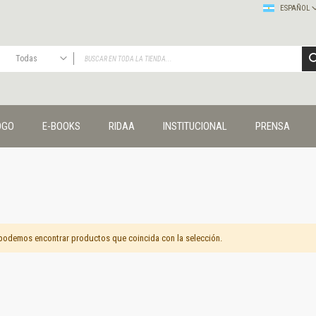
ESPAÑOL
Todas
TODAS
Publicaciones
OGO
E-BOOKS
RIDAA
INSTITUCIONAL
PRENSA
Editorial
Colecciones
Administración y economía
Coedición UNQ / Clacso
Coedición UNQ / UNC
Comunicación y cultura
Crímenes y violencias
podemos encontrar productos que coincida con la selección.
Cuadernos universitarios
Derechos humanos
Ediciones especiales
Géneros