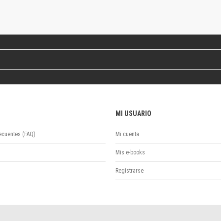
Revista de Ciencias Sociales. Segunda época
Fondo editorial
Biomedicina
Coediciones
Jornadas académicas
La ideología argentina
Libros de arte
Otros títulos
Textos para la enseñanza universitaria
MI USUARIO
Intersecciones
Convergencia. Entre memoria y sociedad
ecuentes (FAQ)
Mi cuenta
Filosofía y ciencia
Política
Mis e-books
Serie Clásica
Registrarse
Serie Contemporánea
Unidad de Publicaciones del Departamento de Ciencia y Tecnología
Colecciones
Universidad Virtual de Quilmes