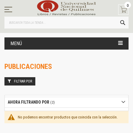
Ir
0
al
contenido
BUS
MENÚ
PUBLICACIONES
FILTRAR POR
AHORA FILTRANDO POR
No podemos encontrar productos que coincida con la selección.