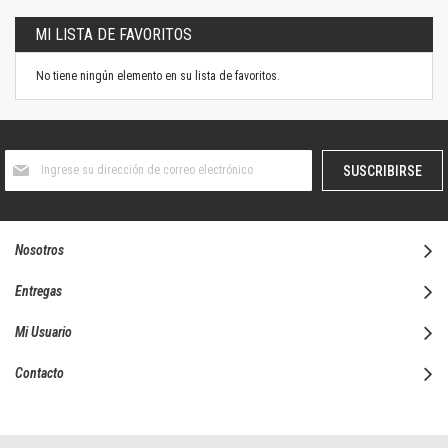
MI LISTA DE FAVORITOS
No tiene ningún elemento en su lista de favoritos.
Suscríbase
SUSCRIBIRSE
al
boletín
informativo:
Nosotros
Entregas
Mi Usuario
Contacto