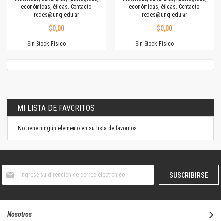
económicas, éticas. Contacto:
económicas, éticas. Contacto:
redes@unq.edu.ar
redes@unq.edu.ar
$0,00
$0,00
Sin Stock Físico
Sin Stock Físico
MI LISTA DE FAVORITOS
No tiene ningún elemento en su lista de favoritos.
Suscríbase
SUSCRIBIRSE
al
boletín
informativo:
Nosotros