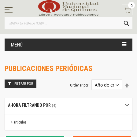
Ir
0
al
contenido
BUS
MENÚ
PUBLICACIONES PERIÓDICAS
FILTRAR POR
Estab
Ordenar por
dire
desc
AHORA FILTRANDO POR
4
artículos