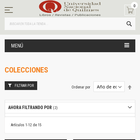
Ir
0
al
contenido
BUS
MENÚ
COLECCIONES
FILTRAR POR
Estab
Ordenar por
dire
desc
AHORA FILTRANDO POR
Artículos
1
-
12
de
15