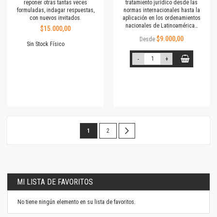
reponer otras tantas veces
tratamiento jurídico desde las
formuladas, indagar respuestas,
normas internacionales hasta la
con nuevos invitados.
aplicación en los ordenamientos
nacionales de Latinoamérica…
$15.000,00
$9.000,00
Desde
Sin Stock Físico
-
+
Página
Estás
Página
Página
Siguiente
1
2
leyendo
la
página
MI LISTA DE FAVORITOS
No tiene ningún elemento en su lista de favoritos.