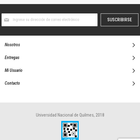
Suscríbase
SUSCRIBIRSE
al
boletín
informativo:
Nosotros
Entregas
Mi Usuario
Contacto
Universidad Nacional de Quilmes, 2018