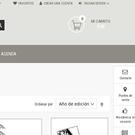
FAVORITOS
CREAR UNA CUENTA
INICIAR SESIÓN
0
MI CARRITO
BUSCAR
0.00
AGENDA
Contacto
Puntos de
venta
Establecer
Ordenar por
dirección
descendente
Asistencia al
usuario