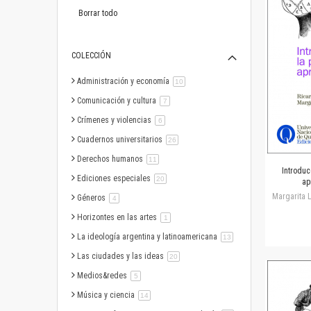
este
artículo
Borrar todo
COLECCIÓN
Administración y economía
artículo
10
Comunicación y cultura
artículo
7
Crímenes y violencias
artículo
6
Cuadernos universitarios
artículo
26
Derechos humanos
artículo
11
Introduc
Ediciones especiales
artículo
20
ap
Margarita 
Géneros
artículo
4
Horizontes en las artes
artículo
1
La ideología argentina y latinoamericana
artículo
13
Las ciudades y las ideas
artículo
20
Medios&redes
artículo
5
Música y ciencia
artículo
14