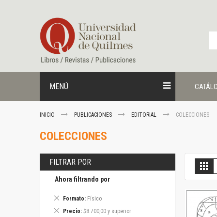
Ir
al
contenido
MENÚ
CATÁL
INICIO
PUBLICACIONES
EDITORIAL
COLECCIONES
COLECCIONES
FILTRAR POR
V
Gril
c
Ahora filtrando por
Eliminar
Formato
Físico
este
Eliminar
Precio
$8.700,00 y superior
artículo