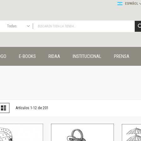
ESPAÑOL
Todas
TODAS
Publicaciones
OGO
E-BOOKS
RIDAA
INSTITUCIONAL
PRENSA
Editorial
Colecciones
Administración y economía
Coedición UNQ / Clacso
Coedición UNQ / UNC
Comunicación y cultura
Crímenes y violencias
er
la
Lista
Artículos
1
-
12
de
201
omo
Cuadernos universitarios
Derechos humanos
Ediciones especiales
Géneros