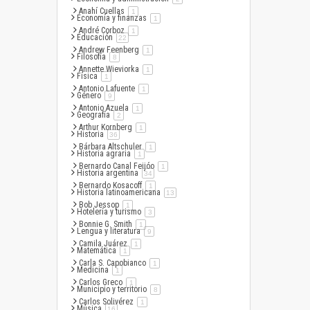
Anahí Cuellas
artículo
1
Economía y finanzas
artículo
1
André Corboz
artículo
1
Educación
artículo
22
Andrew Feenberg
artículo
1
Filosofía
artículo
8
Annette Wieviorka
artículo
1
Física
artículo
1
Antonio Lafuente
artículo
1
Género
artículo
9
Antonio Azuela
artículo
1
Geografía
artículo
2
Arthur Kornberg
artículo
1
Historia
artículo
36
Bárbara Altschuler
artículo
1
Historia agraria
artículo
1
Bernardo Canal Feijóo
artículo
1
Historia argentina
artículo
34
Bernardo Kosacoff
artículo
1
Historia latinoamericana
artículo
13
Bob Jessop
artículo
1
Hotelería y turismo
artículo
3
Bonnie G. Smith
artículo
1
Lengua y literatura
artículo
9
Camila Juárez
artículo
1
Matemática
artículo
1
Carla S. Capobianco
artículo
1
Medicina
artículo
1
Carlos Greco
artículo
1
Municipio y territorio
artículo
8
Carlos Solivérez
artículo
1
Música
artículo
16