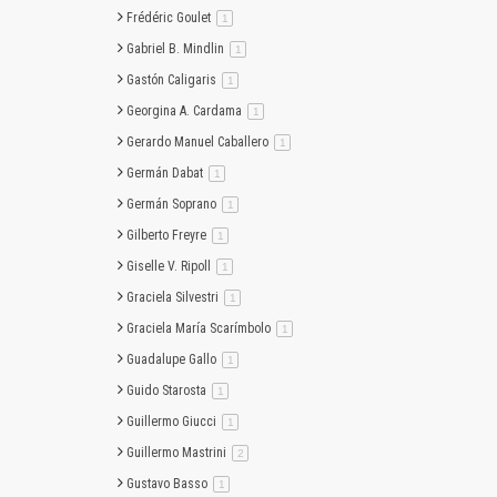
Frédéric Goulet
artículo
1
Gabriel B. Mindlin
artículo
1
Gastón Caligaris
artículo
1
Georgina A. Cardama
artículo
1
Gerardo Manuel Caballero
artículo
1
Germán Dabat
artículo
1
Germán Soprano
artículo
1
Gilberto Freyre
artículo
1
Giselle V. Ripoll
artículo
1
Graciela Silvestri
artículo
1
Graciela María Scarímbolo
artículo
1
Guadalupe Gallo
artículo
1
Guido Starosta
artículo
1
Guillermo Giucci
artículo
1
Guillermo Mastrini
artículo
2
Gustavo Basso
artículo
1