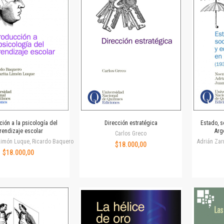
Horizontes en las artes
La ideología argentina y latinoamericana
Las ciudades y las ideas
Serie Nuevas aproximaciones
Serie Clásicos latinoamericanos
Medios&redes
Música y ciencia
Serie Arte sonoro
Nuevos enfoques en ciencia y tecnología
Sociedad-tecnología-ciencia
ción a la psicología del
Dirección estratégica
Estado, s
Serie digital
rendizaje escolar
Arg
Carlos Greco
Territorio y acumulación: conflictividades y alternativas
Limón Luque, Ricardo Baquero
Adrián Zarr
$18.000,00
$18.000,00
Textos y lecturas en ciencias sociales
Serie Punto de encuentros
Publicaciones periódicas
Prismas
Redes
Revista de Ciencias Sociales. Primera época