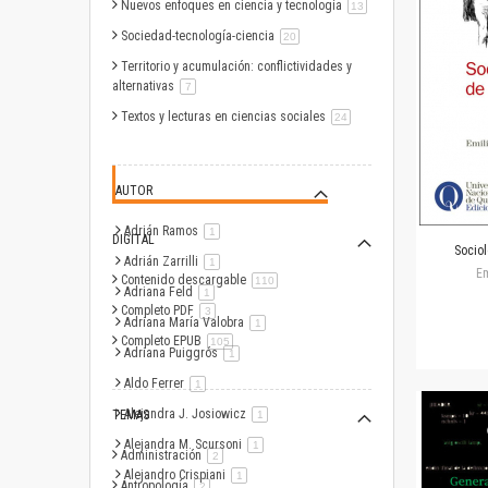
Nuevos enfoques en ciencia y tecnología
artículo
13
Sociedad-tecnología-ciencia
artículo
20
Territorio y acumulación: conflictividades y
alternativas
artículo
7
Textos y lecturas en ciencias sociales
artículo
24
AUTOR
Adrián Ramos
artículo
1
DIGITAL
Socio
Adrián Zarrilli
artículo
1
Em
Contenido descargable
artículo
110
Adriana Feld
artículo
1
Completo PDF
artículo
3
Adriana María Valobra
artículo
1
Completo EPUB
artículo
105
Adriana Puiggrós
artículo
1
Aldo Ferrer
artículo
1
Alejandra J. Josiowicz
TEMAS
artículo
1
Alejandra M. Scursoni
artículo
1
Administración
artículo
2
Alejandro Crispiani
artículo
1
Antropología
artículo
2