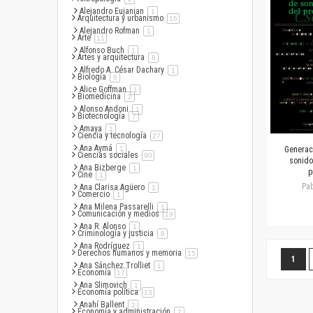
Alejandro Eujanian
artículo
1
Arquitectura y urbanismo
artículo
16
Alejandro Rofman
artículo
1
Arte
artículo
11
Alfonso Buch
artículo
1
Artes y arquitectura
artículo
8
Alfredo A. César Dachary
artículo
1
Biología
artículo
6
Alice Goffman
artículo
1
Biomedicina
artículo
2
Alonso Andoni
artículo
1
Biotecnología
artículo
7
Amaya
artículo
1
Ciencia y tecnología
artículo
27
Ana Aymá
artículo
1
Generac
Ciencias sociales
artículo
90
sonido
Ana Bizberge
artículo
1
p
Cine
artículo
1
Pab
Ana Clarisa Agüero
artículo
1
Comercio
artículo
1
Ana Milena Passarelli
artículo
1
Comunicación y medios
artículo
19
Ana R. Alonso
artículo
1
Criminología y justicia
artículo
8
Ana Rodríguez
artículo
1
Página
Derechos humanos y memoria
artículo
15
Estás
1
Ana Sánchez Trolliet
artículo
1
Economía
artículo
17
Ana Slimovich
artículo
1
Economía política
artículo
13
Anahí Ballent
artículo
2
Economía y administración
artículo
2