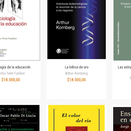
Revista de Ciencias Sociales. Segunda época
Fondo editorial
Biomedicina
Coediciones
Jornadas académicas
La ideología argentina
Libros de arte
Otros títulos
Textos para la enseñanza universitaria
logía de la educación
La hélice de oro
Las estr
Intersecciones
ilio Tenti Fanfani
Arthur Kornberg
Convergencia. Entre memoria y sociedad
$18.000,00
$18.000,00
Filosofía y ciencia
Política
Serie Clásica
Serie Contemporánea
Unidad de Publicaciones del Departamento de Ciencia y Tecnología
Colecciones
Universidad Virtual de Quilmes