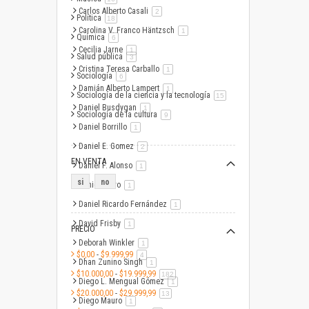
Carlos Alberto Casali
artículo
2
Política
artículo
18
Carolina V. Franco Häntzsch
artículo
1
Química
artículo
6
Cecilia Jarne
artículo
1
Salud pública
artículo
3
Cristina Teresa Carballo
artículo
1
Sociología
artículo
6
Damián Alberto Lampert
artículo
1
Sociología de la ciencia y la tecnología
artículo
15
Daniel Busdygan
artículo
1
Sociología de la cultura
artículo
9
Daniel Borrillo
artículo
1
Daniel E. Gomez
artículo
2
EN VENTA
Daniel F. Alonso
artículo
1
si
no
Daniel Otero
artículo
1
Daniel Ricardo Fernández
artículo
1
David Frisby
artículo
1
PRECIO
Deborah Winkler
artículo
1
$0,00
-
$9.999,99
artículo
4
Dhan Zunino Singh
artículo
1
$10.000,00
-
$19.999,99
artículo
182
Diego L. Mengual Gómez
artículo
1
$20.000,00
-
$29.999,99
artículo
13
Diego Mauro
artículo
1