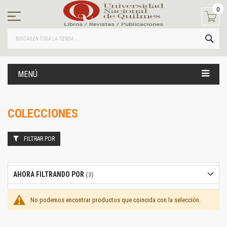
Ir
0
al
contenido
BUS
MENÚ
COLECCIONES
FILTRAR POR
AHORA FILTRANDO POR
No podemos encontrar productos que coincida con la selección.