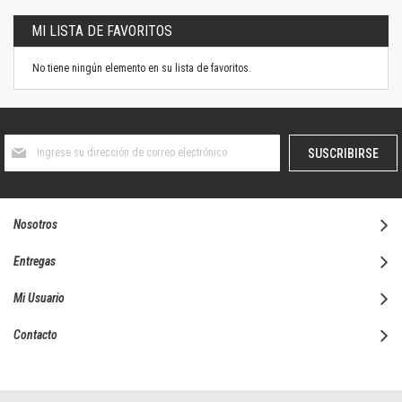
MI LISTA DE FAVORITOS
No tiene ningún elemento en su lista de favoritos.
Suscríbase
SUSCRIBIRSE
al
boletín
informativo:
Nosotros
Entregas
Mi Usuario
Contacto