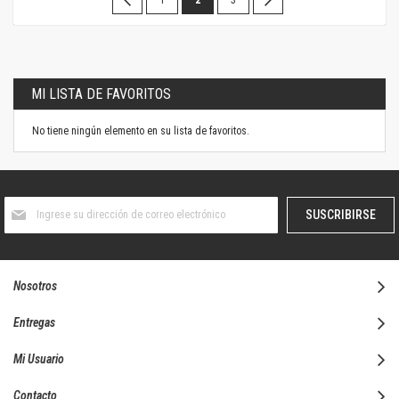
leyendo
la
página
MI LISTA DE FAVORITOS
No tiene ningún elemento en su lista de favoritos.
Suscríbase
SUSCRIBIRSE
al
boletín
informativo:
Nosotros
Entregas
Mi Usuario
Contacto