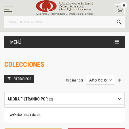
Ir
0
al
contenido
BUS
MENÚ
COLECCIONES
FILTRAR POR
Estab
Ordenar por
dire
desc
AHORA FILTRANDO POR
Artículos
13
-
24
de
28