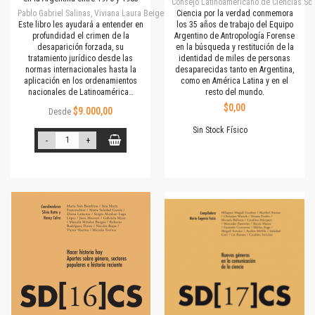
Consejo Latinoamericano de Ciencias Soc
Pablo Gabriel Salinas, Viviana Laura Beigel
Ciencia por la verdad conmemora
Este libro les ayudará a entender en
los 35 años de trabajo del Equipo
profundidad el crimen de la
Argentino de Antropología Forense
desaparición forzada, su
en la búsqueda y restitución de la
tratamiento jurídico desde las
identidad de miles de personas
normas internacionales hasta la
desaparecidas tanto en Argentina,
aplicación en los ordenamientos
como en América Latina y en el
nacionales de Latinoamérica…
resto del mundo.
$0,00
$9.000,00
Desde
Sin Stock Físico
-
+