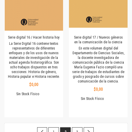
Serie digital 16 / Hacer historia hoy
Serie digital 17 / Nuevos géneros
en la comunicación de la ciencia
La Serie Digital 16 contiene textos
representativos de diferentes
En este volumen digital del
enfoques y de los usos de nuevos
Departamento de Ciencias Sociales,
materiales de investigación de la
la docente investigadora de
actual agenda historiográfica. Son
comunicación pública de la ciencia
ocho trabajos dispuestos en tres
María Eugenia Fazio compiló una
secciones: Historia de género,
serie de trabajos de estudiantes de
Historia popular e Historia reciente.
grado y posgrado de cursos sobre
comunicación de la ciencia.
$0,00
$0,00
Sin Stock Físico
Sin Stock Físico
Página
Página
Anterior
Página
Estás
Página
Página
Siguiente
1
2
3