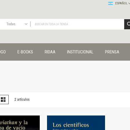
ESPAÑOL
Todas
TODAS
Publicaciones
OGO
E-BOOKS
RIDAA
INSTITUCIONAL
PRENSA
Editorial
Colecciones
Administración y economía
Coedición UNQ / Clacso
Coedición UNQ / UNC
Comunicación y cultura
Crímenes y violencias
er
la
Lista
2
artículos
omo
Cuadernos universitarios
Derechos humanos
Ediciones especiales
Géneros