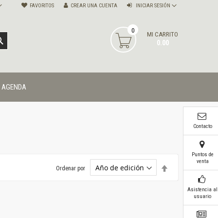
FAVORITOS
CREAR UNA CUENTA
INICIAR SESIÓN
0
MI CARRITO
BUSCAR
0.00
AGENDA
Contacto
Puntos de
venta
Establecer
Ordenar por
dirección
descendente
Asistencia al
usuario