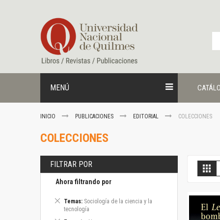
Ir
al
contenido
MENÚ
CATÁL
INICIO
PUBLICACIONES
EDITORIAL
COLECCIONES
COLECCIONES
FILTRAR POR
V
Gril
c
Ahora filtrando por
Eliminar
Temas
Sociología de la ciencia y la
este
tecnología
artículo