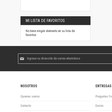
MI LISTA DE FAVORITOS
No tiene ningún elemento en su lista de
favoritos.
Suscríbase
al
boletín
informativo:
NOSOTROS
ENTREGAS
Quienes somos
Preguntas Fr
Contacto
Envios