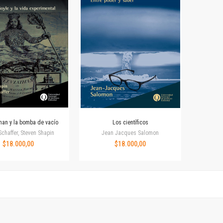
Horizontes en las artes
La ideología argentina y latinoamericana
Las ciudades y las ideas
Serie Nuevas aproximaciones
Serie Clásicos latinoamericanos
Medios&redes
Música y ciencia
Serie Arte sonoro
Nuevos enfoques en ciencia y tecnología
Sociedad-tecnología-ciencia
than y la bomba de vacío
Los científicos
Serie digital
chaffer, Steven Shapin
Jean Jacques Salomon
Territorio y acumulación: conflictividades y alternativas
$18.000,00
$18.000,00
Textos y lecturas en ciencias sociales
Serie Punto de encuentros
Publicaciones periódicas
Prismas
Redes
Revista de Ciencias Sociales. Primera época