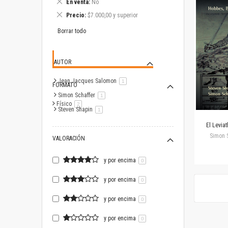
Eliminar
En venta
No
este
Eliminar
Precio
$7.000,00 y superior
artículo
este
artículo
Borrar todo
AUTOR
Jean Jacques Salomon
artículo
1
FORMATO
Simon Schaffer
artículo
1
Físico
artículo
2
Steven Shapin
artículo
1
El Levia
Simon S
VALORACIÓN
y por encima
0
y por encima
0
y por encima
0
y por encima
0